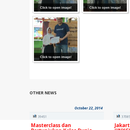
Click to open image!
Click to open image!
Click to open image!
OTHER NEWS
October 22, 2014
39451
3708
Masterclass dan
Jakart