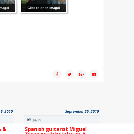
image!
Click to open image!
16, 2010
September 25, 2010
39949
A &
Spanish guitarist Miguel