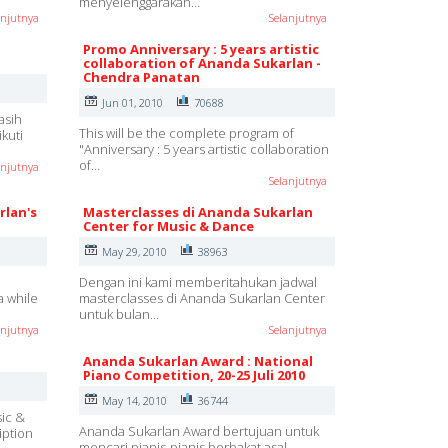
menyelenggarakan…
anjutnya
Selanjutnya
Promo Anniversary : 5 years artistic
collaboration of Ananda Sukarlan -
Chendra Panatan
Jun 01, 2010
70688
asih
This will be the complete program of
kuti
"Anniversary : 5 years artistic collaboration
of…
anjutnya
Selanjutnya
rlan's
Masterclasses di Ananda Sukarlan
Center for Music & Dance
May 29, 2010
38963
Dengan ini kami memberitahukan jadwal
a while
masterclasses di Ananda Sukarlan Center
untuk bulan…
anjutnya
Selanjutnya
Ananda Sukarlan Award : National
Piano Competition, 20-25 Juli 2010
May 14, 2010
36744
sic &
Ananda Sukarlan Award bertujuan untuk
iption
mencari pianis-pianis berbakat asal