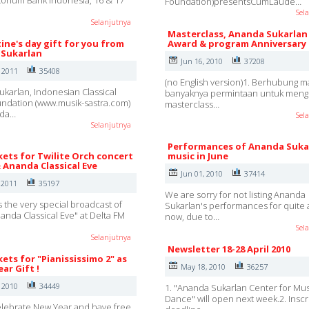
ditorium Bank Indonesia, 16 & 17
Foundation)presentsCumLaude…
Sel
Selanjutnya
Masterclass, Ananda Sukarlan
ine's day gift for you from
Award & program Anniversary
Sukarlan
Jun 16, 2010
37208
, 2011
35408
(no English version)1. Berhubung m
karlan, Indonesian Classical
banyaknya permintaan untuk mengi
ndation (www.musik-sastra.com)
masterclass…
nda…
Sel
Selanjutnya
Performances of Ananda Suka
kets for Twilite Orch concert
music in June
& Ananda Classical Eve
Jun 01, 2010
37414
 2011
35197
We are sorry for not listing Ananda
s the very special broadcast of
Sukarlan's performances for quite 
nanda Classical Eve" at Delta FM
now, due to…
Sel
Selanjutnya
Newsletter 18-28 April 2010
kets for "Pianississimo 2" as
May 18, 2010
36257
ar Gift !
, 2010
34449
1. "Ananda Sukarlan Center for Mu
Dance" will open next week.2. Inscr
lebrate New Year and have free