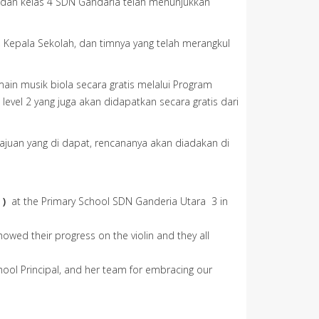
 3 dan kelas 4 SDN Gandaria telah menunjukkan
, Kepala Sekolah, dan timnya yang telah merangkul
n musik biola secara gratis melalui Program
vel 2 yang juga akan didapatkan secara gratis dari
juan yang di dapat, rencananya akan diadakan di
 )
at the Primary School SDN Ganderia Utara 3 in
owed their progress on the violin and they all
hool Principal, and her team for embracing our