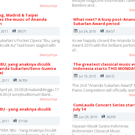
lifestyle magazine Indonesian Tatle
Bambini and…
Selanjutnya
Sel
g, Madrid & Taipei
s the music of Ananda
What next? A busy post-Anan
n
Sukarlan Award period
, 2011
38571
Jul 24, 2010
36657
karlan's Pocket Opera "Ibu, yang
As we happily closed the Ananda S
iculik itu" had been staged with
Award 2010 with the brilliant perf
of…
Selanjutnya
Sel
IBU, yang anaknya diculik
The greatest classical music e
nanda Sukarlan/Seno Gumira
Indonesia starts THIS MONDA
a)
Jul 19, 2010
36672
, 2011
36709
The 2nd "Ananda Sukarlan Award" 
April pk. 20.00 (8 malam)Minggu 17
Piano Competition will officially sta
 16.00 (4 sore)Auditorium Bank…
Sel
Selanjutnya
CumLaude Concert Series star
IBU - yang anaknya diculik
July 14
Jun 29, 2010
36359
, 2011
37154
Yayasan Musik Sastra Indonesia
ERA 'IBU - Yang Anaknya Diculik
(Indonesian Classical Music