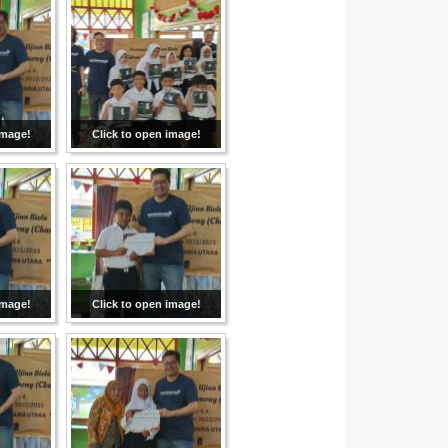
image!
Click to open image!
image!
Click to open image!