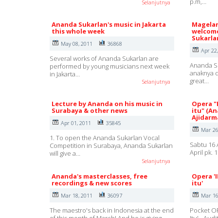
p.m,…
Selanjutnya
Ananda Sukarlan's music in Jakarta
Magelan
this whole week
welcome
Sukarla
May 08, 2011
36868
Apr 22
Several works of Ananda Sukarlan are
Ananda Su
performed by young musicians next week
anaknya d
in Jakarta…
great…
Selanjutnya
Lecture by Ananda on his music in
Opera "
Surabaya & other news
itu" (A
Ajidarm
Apr 01, 2011
35845
Mar 26
1. To open the Ananda Sukarlan Vocal
Sabtu 16 
Competition in Surabaya, Ananda Sukarlan
April pk.
will give a…
Selanjutnya
Ananda's masterclasses, free
Opera '
recordings & new scores
itu'
Mar 18, 2011
36097
Mar 16
The maestro's back in Indonesia at the end
Pocket OP