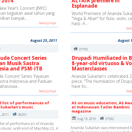
 2014
ALTAIR premiere in
Esplanade
New Year’s Concert (JNYC)
an kegiatan awal tahun yang
World Premiere of Ananda Sukar
ilkan banyak…
"Vega & Altair" for flute, violin, c
Selanjutnya
harp. A…
Sel
August 25, 2011
August 
7
37193
ude Concert Series
Drupadi Humiliated in B
an Musik Sastra
8-year-old virtuoso & Vo
esia and PSM-ITB
Masterclasses
e Concert Series Yayasan
Ananda Sukarlan's celebrated 2
astra Indonesia and Paduan
piece, "The Humiliation of Drupad
ahasiswa…
have its…
Selanjutnya
Sel
d list of performances of
AS on music education, AS Aw
Sukarlan's music
at Indonesian Tatler Bambini
magazine
, 2011
36291
Aug 13, 2010
37532
list of performances of Ananda
Ananda Sukarlan was interviewed b
s music until end of May:May 22, 4