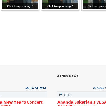
Click to open image!
Click to open image!
Click to open 
OTHER NEWS
March 24, 2014
October 
5
39342
a New Year’s Concert
Ananda Sukarlan's VEG