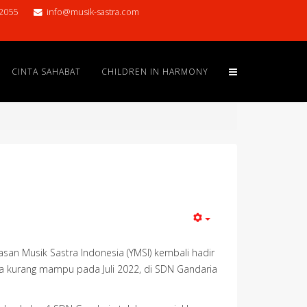
2055
info@musik-sastra.com
CINTA SAHABAT
CHILDREN IN HARMONY
asan Musik Sastra Indonesia (YMSI) kembali hadir
rga kurang mampu pada Juli 2022, di SDN Gandaria