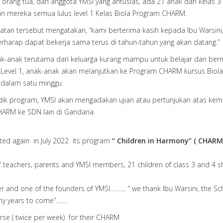
, orang tua, dan anggota YMSI yang antusias, ada 21 anak dari kelas
n mereka semua lulus level 1 Kelas Biola Program CHARM.
atan tersebut mengatakan, “kami berterima kasih kepada Ibu Warsini
arap dapat bekerja sama terus di tahun-tahun yang akan datang.”
anak terutama dari keluarga kurang mampu untuk belajar dan bermai
evel 1, anak-anak akan melanjutkan ke Program CHARM kursus Biola le
i dalam satu minggu.
ik program, YMSI akan mengadakan ujian atau pertunjukan atas kema
ARM ke SDN lain di Gandaria.
rted again in July 2022 its program
“ Children in Harmony” ( CHARM
f teachers, parents and YMSI members, 21 children of class 3 and 4 sh
and one of the founders of YMSI…….... “ we thank Ibu Warsini, the Sc
y years to come”…….
urse ( twice per week) for their CHARM