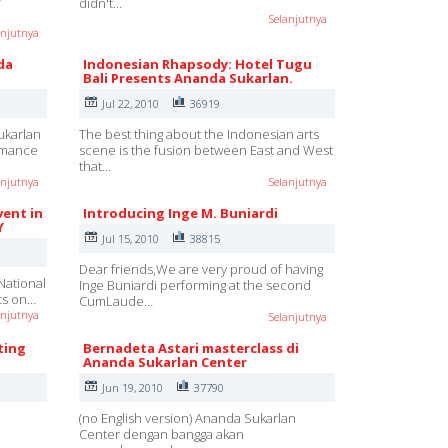
r
didn't…
Selanjutnya
anjutnya
da
Indonesian Rhapsody: Hotel Tugu
Bali Presents Ananda Sukarlan.
Jul 22, 2010
36919
ukarlan
The best thing about the Indonesian arts
ormance
scene is the fusion between East and West
that…
anjutnya
Selanjutnya
vent in
Introducing Inge M. Buniardi
Y
Jul 15, 2010
38815
Dear friends,We are very proud of having
National
Inge Buniardi performing at the second
rts on…
CumLaude…
anjutnya
Selanjutnya
ting
Bernadeta Astari masterclass di
Ananda Sukarlan Center
Jun 19, 2010
37790
(no English version) Ananda Sukarlan
Center dengan bangga akan