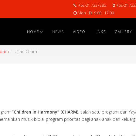
+62-21 7237285
+62-21 722
Mon - Fri 9.00 - 17.00
HOME
NEWS
VIDEO
LINKS
GALLERY
lbum
Ujian Charm
rogram
“Children in Harmony” (CHARM)
, salah satu program dari Yay
memainkan musik biola, program prioritas bagi anak-anak dari kelua