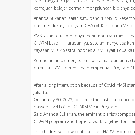
Pada tanggal 30 Januari 2023, di hadapan para guru
kemajuan belajar bermain mengalunkan biolanya da
Ananda Sukarlan, salah satu pendiri YMSI di kesemp
dan mendukung program CHARM. Kami dari YMSI berh
YMSI akan terus berupaya menumbuhkan minat anak-
CHARM Level 1. Harapannya, setelah menyelesaikan L
Yayasan Musik Sastra Indonesia (YMSI) yaitu dua kal
Kemudian untuk mengetahui kemajuan dari anak did
bulan Juni. YMSI berencana memperluas Program CH
After a long interruption because of Covid, YMSI sta
Jakarta.
On January 30, 2023, for an enthusiastic audience o
passed level I of the CHARM Violin Program.
Said Ananda Sukarlan, the eminent pianist/composer 
CHARM program and hope to work together for man
The children will now continue the CHARM violin co