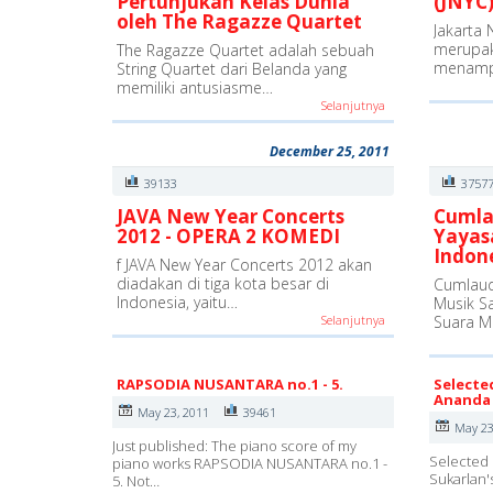
Pertunjukan Kelas Dunia
(JNYC)
oleh The Ragazze Quartet
Jakarta 
merupak
The Ragazze Quartet adalah sebuah
menamp
String Quartet dari Belanda yang
memiliki antusiasme…
Selanjutnya
December 25, 2011
39133
3757
JAVA New Year Concerts
Cumla
2012 - OPERA 2 KOMEDI
Yayas
Indon
f JAVA New Year Concerts 2012 akan
diadakan di tiga kota besar di
Cumlaud
Indonesia, yaitu…
Musik S
Selanjutnya
Suara M
RAPSODIA NUSANTARA no.1 - 5.
Selecte
Ananda 
May 23, 2011
39461
May 23
Just published: The piano score of my
Selected 
piano works RAPSODIA NUSANTARA no.1 -
Sukarlan'
5. Not…