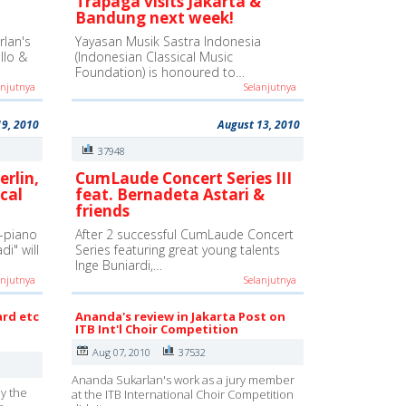
Trapaga visits Jakarta &
Bandung next week!
lan's
Yayasan Musik Sastra Indonesia
ello &
(Indonesian Classical Music
Foundation) is honoured to…
anjutnya
Selanjutnya
19, 2010
August 13, 2010
37948
erlin,
CumLaude Concert Series III
cal
feat. Bernadeta Astari &
friends
-piano
After 2 successful CumLaude Concert
i" will
Series featuring great young talents
Inge Buniardi,…
anjutnya
Selanjutnya
ard etc
Ananda's review in Jakarta Post on
ITB Int'l Choir Competition
Aug 07, 2010
37532
Ananda Sukarlan's work as a jury member
y the
at the ITB International Choir Competition