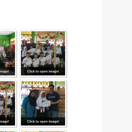
image!
Click to open image!
image!
Click to open image!