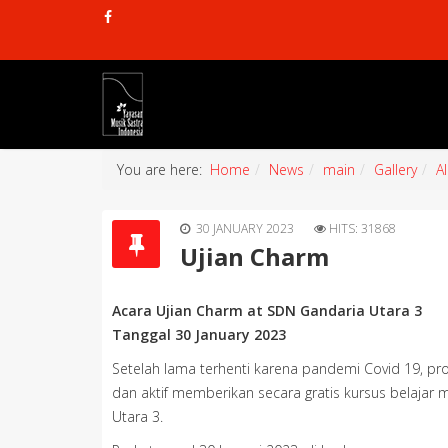
You are here:
Home
News
main
Gallery
A
30 JANUARY 2023
HITS: 31868
Ujian Charm
Acara Ujian Charm at SDN Gandaria Utara 3
Tanggal 30 January 2023
Setelah lama terhenti karena pandemi Covid 19, p
dan aktif memberikan secara gratis kursus belajar 
Utara 3.