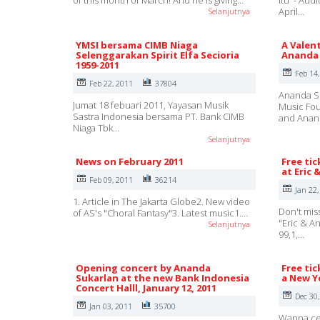
of this month of March! And he is giving…
Itu' - Au
April…
Selanjutnya
YMSI bersama CIMB Niaga
A Valent
Selenggarakan Spirit Elfa Secioria
Ananda 
1959-2011
Feb 14
Feb 22, 2011
37804
Ananda Su
Jumat 18 febuari 2011, Yayasan Musik
Music Fou
Sastra Indonesia bersama PT. Bank CIMB
and Ana
Niaga Tbk…
Selanjutnya
News on February 2011
Free tic
at Eric 
Feb 09, 2011
36214
Jan 22,
1. Article in The Jakarta Globe2. New video
Don't mis
of AS's "Choral Fantasy"3. Latest music1.…
"Eric & A
Selanjutnya
99,1,…
Opening concert by Ananda
Free tic
Sukarlan at the new Bank Indonesia
a New Ye
Concert Halll, January 12, 2011
Dec 30
Jan 03, 2011
35700
Wanna ce